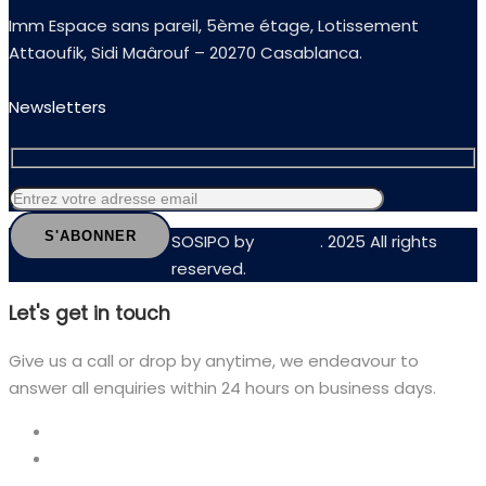
Imm Espace sans pareil, 5ème étage, Lotissement
Attaoufik, Sidi Maârouf – 20270 Casablanca.
Newsletters
SOSIPO by
Partnet
. 2025 All rights
reserved.
Let's get in touch
Give us a call or drop by anytime, we endeavour to
answer all enquiries within 24 hours on business days.