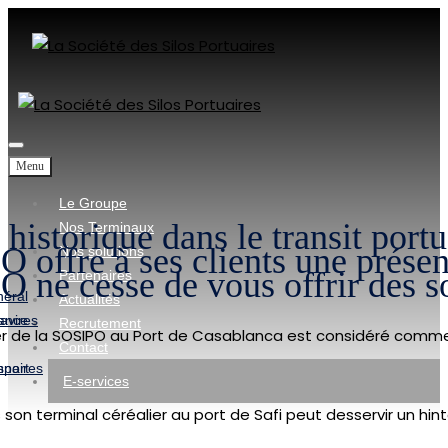
Menu
Le Groupe
historique dans le transit portu
Nos Terminaux
 offre à ses clients une présen
Nos solutions
 ne cesse de vous offrir des so
Partenaires
néral
Actualités
ance
avires
Recrutement
ier de la SOSIPO au Port de Casablanca est considéré comme l
Contact
nnaires
sport
E-services
 son terminal céréalier au port de Safi peut desservir un hin