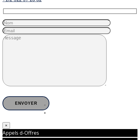
×
Appels d-Offres