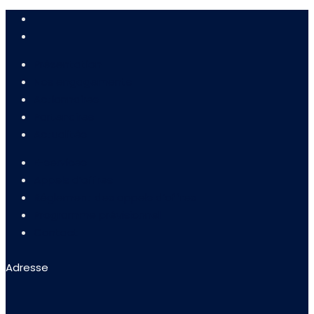
Présentation
Nos engagements
Actionnaires
Partenaires
Actualités
E-services
Appels d’offres
Réglement des appels d’offres
Programme prévisionnel
Contact
Adresse