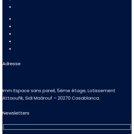
Actualités
E-services
Appels d’offres
Réglement des appels d’offres
Programme prévisionnel
Contact
Adresse
Imm Espace sans pareil, 5ème étage, Lotissement
Attaoufik, Sidi Maârouf – 20270 Casablanca.
Newsletters